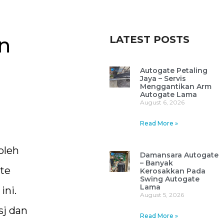
n
LATEST POSTS
Autogate Petaling
Jaya – Servis
Menggantikan Arm
Autogate Lama
August 6, 2026
Read More »
oleh
Damansara Autogate
– Banyak
te
Kerosakkan Pada
Swing Autogate
Lama
ini.
August 5, 2026
sj dan
Read More »