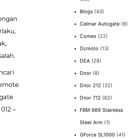
Blogs
(43)
dengan
Celmar Autogate
(8)
laku,
Comex
(22)
ak,
Dcmoto
(13)
alah.
DEA
(28)
ncari
Dnor
(8)
remote
Dnor 212
(32)
 gate
Dnor 712
(82)
 012 –
FBM 989 Stainless
Steel Arm
(1)
GForce SL1000
(41)