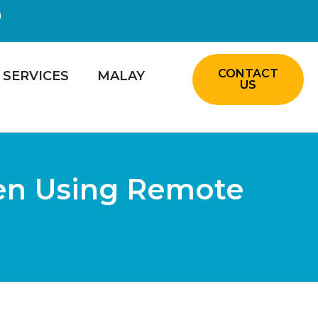
m
CONTACT
SERVICES
MALAY
US
pen Using Remote