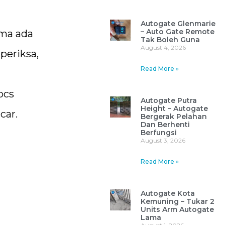
Autogate Glenmarie
– Auto Gate Remote
ama ada
Tak Boleh Guna
August 4, 2026
periksa,
Read More »
pcs
Autogate Putra
Height – Autogate
car.
Bergerak Pelahan
Dan Berhenti
Berfungsi
August 3, 2026
Read More »
Autogate Kota
Kemuning – Tukar 2
Units Arm Autogate
Lama