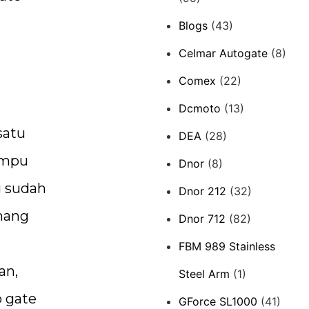
Blogs
(43)
Celmar Autogate
(8)
Comex
(22)
Dcmoto
(13)
satu
DEA
(28)
lampu
Dnor
(8)
g sudah
Dnor 212
(32)
mang
Dnor 712
(82)
FBM 989 Stainless
an,
Steel Arm
(1)
o gate
GForce SL1000
(41)