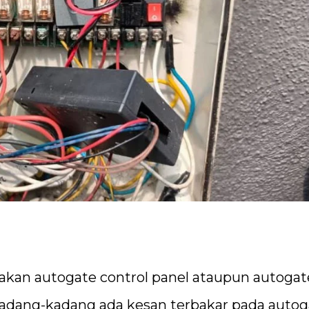
sakan autogate control panel ataupun autogat
Kadang-kadang ada kesan terbakar pada autog