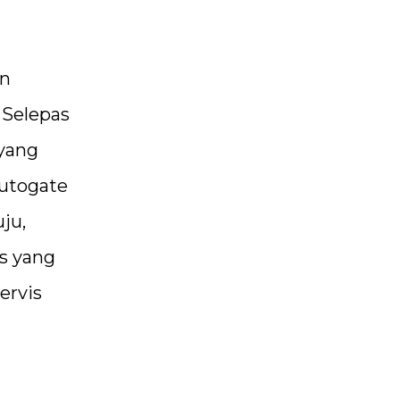
an
 Selepas
yang
autogate
ju,
ts yang
ervis