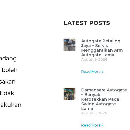
LATEST POSTS
Autogate Petaling
Jaya – Servis
Menggantikan Arm
Autogate Lama
Kadang
August 6, 2026
i boleh
Read More »
osakan
Damansara Autogate
tidak
– Banyak
Kerosakkan Pada
 lakukan
Swing Autogate
Lama
August 5, 2026
Read More »