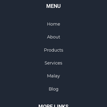
MENU
Home
About
Products
Services
Malay
Blog
MORE LINKS