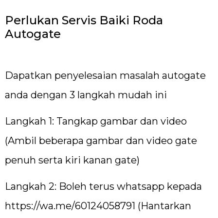
Perlukan Servis Baiki Roda
Autogate
Dapatkan penyelesaian masalah autogate
anda dengan 3 langkah mudah ini
Langkah 1: Tangkap gambar dan video
(Ambil beberapa gambar dan video gate
penuh serta kiri kanan gate)
Langkah 2: Boleh terus whatsapp kepada
https://wa.me/60124058791
(Hantarkan