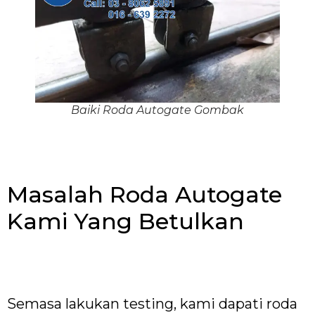
Baiki Roda Autogate Gombak
Masalah Roda Autogate
Kami Yang Betulkan
Semasa lakukan testing, kami dapati roda