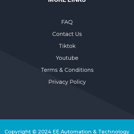
FAQ
Contact Us
Tiktok
Youtube
Terms & Conditions
Privacy Policy
Copyright © 2024 EE Automation & Technology