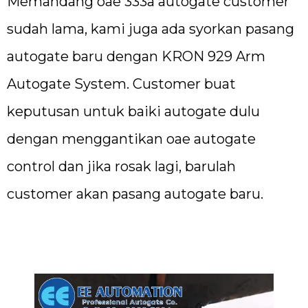
Memandang oae 333a autogate customer
sudah lama, kami juga ada syorkan pasang
autogate baru dengan KRON 929 Arm
Autogate System. Customer buat
keputusan untuk baiki autogate dulu
dengan menggantikan oae autogate
control dan jika rosak lagi, barulah
customer akan pasang autogate baru.