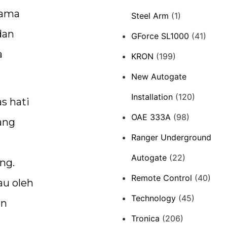
sama
Steel Arm
(1)
dan
GForce SL1000
(41)
a
KRON
(199)
New Autogate
Installation
(120)
s hati
OAE 333A
(98)
ang
Ranger Underground
Autogate
(22)
ng.
Remote Control
(40)
au oleh
Technology
(45)
on
Tronica
(206)