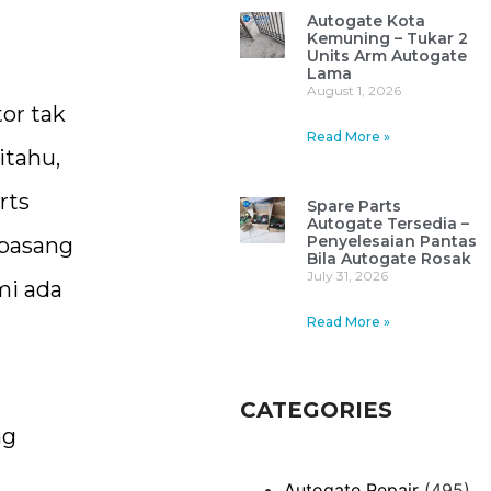
Autogate Kota
Kemuning – Tukar 2
Units Arm Autogate
Lama
August 1, 2026
or tak
Read More »
itahu,
rts
Spare Parts
Autogate Tersedia –
Penyelesaian Pantas
 pasang
Bila Autogate Rosak
July 31, 2026
mi ada
Read More »
CATEGORIES
ng
r
Autogate Repair
(495)