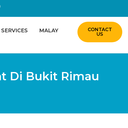
m
CONTACT
SERVICES
MALAY
US
at Di Bukit Rimau