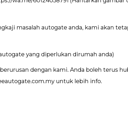
tps://wa.me/60124058791
(Hantarkan gambar 
ngkaji masalah autogate anda, kami akan tet
 autogate yang diperlukan dirumah anda)
berurusan dengan kami. Anda boleh terus h
eeautogate.com.my
untuk lebih info.