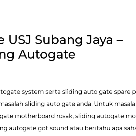
te USJ Subang Jaya –
ing Autogate
ogate system serta sliding auto gate spare p
masalah sliding auto gate anda. Untuk masal
togate motherboard rosak, sliding autogate mo
ding autogate got sound atau beritahu apa sah