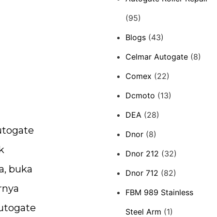
(95)
Blogs
(43)
Celmar Autogate
(8)
Comex
(22)
Dcmoto
(13)
DEA
(28)
utogate
Dnor
(8)
k
Dnor 212
(32)
a, buka
Dnor 712
(82)
rnya
FBM 989 Stainless
autogate
Steel Arm
(1)