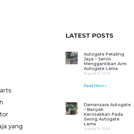
LATEST POSTS
Autogate Petaling
Jaya – Servis
Menggantikan Arm
Autogate Lama
August 6, 2026
Read More »
arts
ah
Damansara Autogate
– Banyak
tor
Kerosakkan Pada
Swing Autogate
Lama
aja yang
August 5, 2026