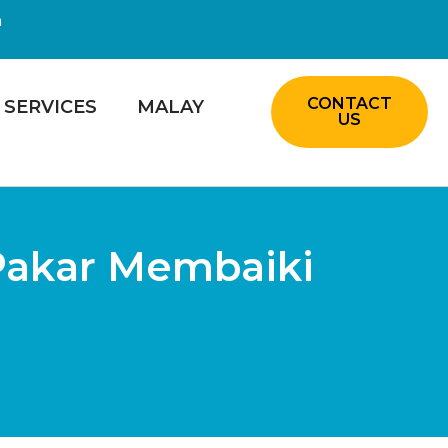
m
CONTACT
SERVICES
MALAY
US
 Pakar Membaiki