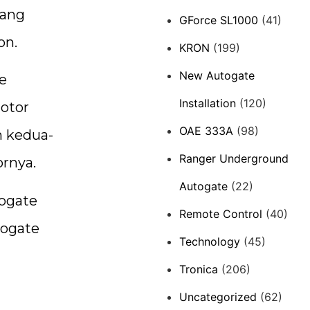
rang
GForce SL1000
(41)
on.
KRON
(199)
New Autogate
e
Installation
(120)
otor
OAE 333A
(98)
n kedua-
Ranger Underground
ornya.
Autogate
(22)
ogate
Remote Control
(40)
togate
Technology
(45)
Tronica
(206)
Uncategorized
(62)