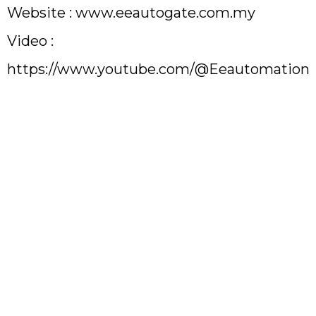
Website :
www.eeautogate.com.my
Video :
https://www.youtube.com/@Eeautomation
Bangsar, Damansara Perdana, Kota Damansara, Subang Jaya,
Petaling Jaya, Mont Kiara, Bukit Bintang, Taman Tun Dr Ismail
(TTDI), Sri Hartamas, Setapak, Gombak, Wangsa Maju, Sentul, Batu
Caves, Ampang Jaya, Ampang Hilir, Pandan Indah, Cheras
Perdana, Balakong, Semenyih, Bangi Lama, Bandar Baru Bangi,
Cyberjaya, Putrajaya, Seri Kembangan, Serdang, Sepang, Bandar
Sunway, Kelana Jaya, Rawang, Klang Lama, Puchong Jaya,
Puchong Utama, Shah Alam, Kota Kemuning, USJ (Subang Jaya),