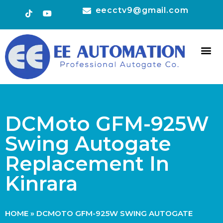
eecctv9@gmail.com
HOT 
CONTACT US
DCMoto GFM-925W
Swing Autogate
Replacement In
Kinrara
HOME
»
DCMOTO GFM-925W SWING AUTOGATE