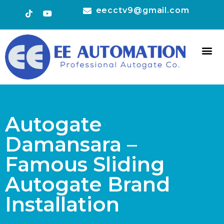
eecctv9@gmail.com
HOT 
CONTACT US
Autogate
Damansara –
Famous Sliding
Autogate Brand
Installation