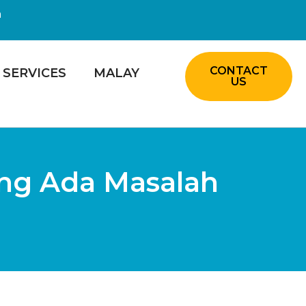
m
CONTACT
SERVICES
MALAY
US
ang Ada Masalah