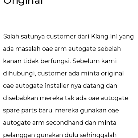
Original
Salah satunya customer dari Klang ini yang
ada masalah oae arm autogate sebelah
kanan tidak berfungsi. Sebelum kami
dihubungi, customer ada minta original
oae autogate installer nya datang dan
disebabkan mereka tak ada oae autogate
spare parts baru, mereka gunakan oae
autogate arm secondhand dan minta
pelanggan gunakan dulu sehinggalah