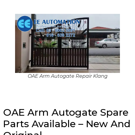
OAE Arm Autogate Repair Klang
OAE Arm Autogate Spare
Parts Available – New And