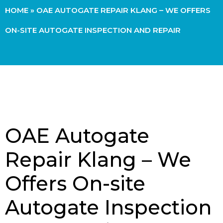
HOME
»
OAE AUTOGATE REPAIR KLANG – WE OFFERS
ON-SITE AUTOGATE INSPECTION AND REPAIR
OAE Autogate
Repair Klang – We
Offers On-site
Autogate Inspection