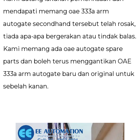
mendapati memang oae 333a arm
autogate secondhand tersebut telah rosak,
tiada apa-apa bergerakan atau tindak balas.
Kami memang ada oae autogate spare
parts dan boleh terus menggantikan OAE
333a arm autogate baru dan original untuk
sebelah kanan.