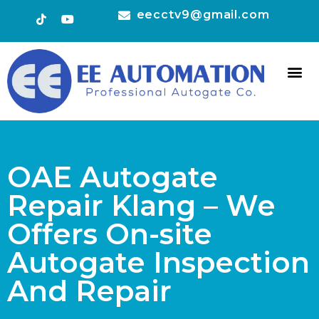
eecctv9@gmail.com
HOT 
CONTACT US
OAE Autogate
Repair Klang – We
Offers On-site
Autogate Inspection
And Repair