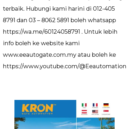
terbaik. Hubungi kami harini di 012-405
8791 dan 03 – 8062 5891 boleh whatsapp
https://wa.me/60124058791
. Untuk lebih
info boleh ke website kami
www.eeautogate.com.my
atau boleh ke
https://www.youtube.com/@Eeautomation