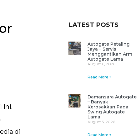
or
LATEST POSTS
Autogate Petaling
Jaya – Servis
Menggantikan Arm
Autogate Lama
August 6, 2026
Read More »
Damansara Autogate
– Banyak
ini.
Kerosakkan Pada
Swing Autogate
Lama
h
August 5, 2026
edia di
Read More »