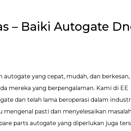
s – Baiki Autogate Dn
n autogate yang cepat, mudah, dan berkesan,
ada mereka yang berpengalaman. Kami di EE
te dan telah lama beroperasi dalam industri 
 mengenal pasti dan menyelesaikan masala
are parts autogate yang diperlukan juga ters