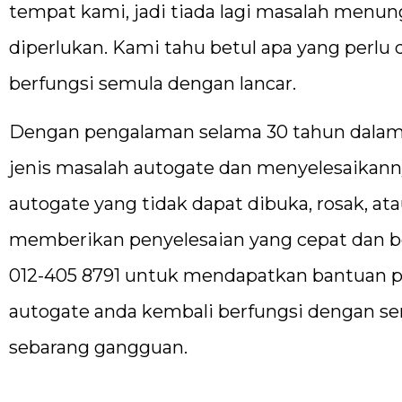
tempat kami, jadi tiada lagi masalah me
diperlukan. Kami tahu betul apa yang perl
berfungsi semula dengan lancar.
Dengan pengalaman selama 30 tahun dalam 
jenis masalah autogate dan menyelesaikan
autogate yang tidak dapat dibuka, rosak, at
memberikan penyelesaian yang cepat dan b
012-405 8791 untuk mendapatkan bantuan p
autogate anda kembali berfungsi dengan s
sebarang gangguan.