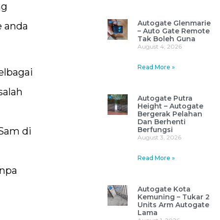
ng
Autogate Glenmarie
e anda
– Auto Gate Remote
Tak Boleh Guna
August 4, 2026
Read More »
elbagai
salah
Autogate Putra
Height – Autogate
Bergerak Pelahan
Dan Berhenti
Sam di
Berfungsi
August 3, 2026
Read More »
anpa
Autogate Kota
Kemuning – Tukar 2
Units Arm Autogate
Lama