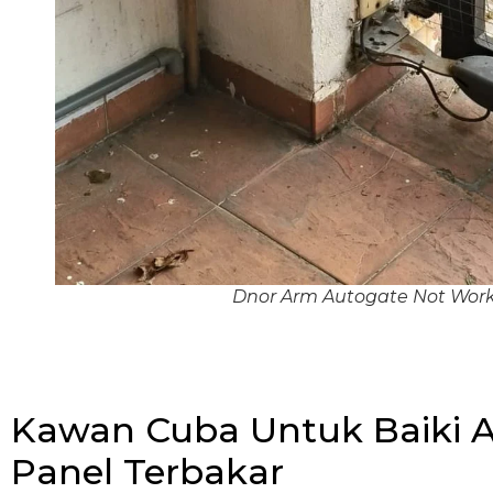
Dnor Arm Autogate Not Work
Kawan Cuba Untuk Baiki Au
Panel Terbakar