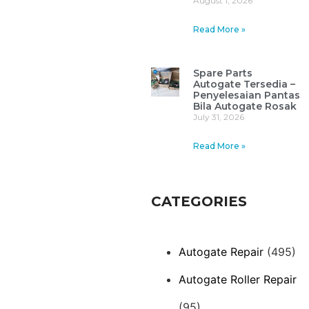
August 1, 2026
Read More »
Spare Parts
Autogate Tersedia –
Penyelesaian Pantas
Bila Autogate Rosak
July 31, 2026
Read More »
CATEGORIES
Autogate Repair
(495)
Autogate Roller Repair
(95)