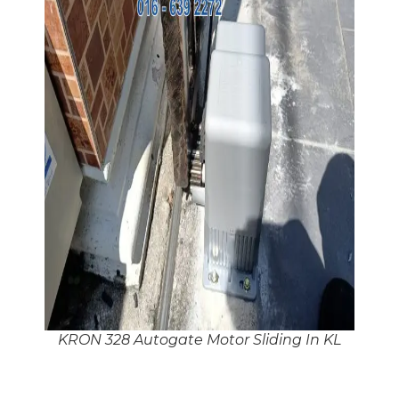
KRON 328 Autogate Motor Sliding In KL