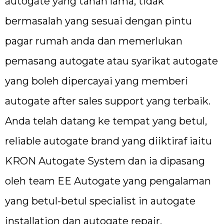
autogate yang tahan lama, tidak
bermasalah yang sesuai dengan pintu
pagar rumah anda dan memerlukan
pemasang autogate atau syarikat autogate
yang boleh dipercayai yang memberi
autogate after sales support yang terbaik.
Anda telah datang ke tempat yang betul,
reliable autogate brand yang diiktiraf iaitu
KRON Autogate System dan ia dipasang
oleh team EE Autogate yang pengalaman
yang betul-betul specialist in autogate
installation dan autogate repair.