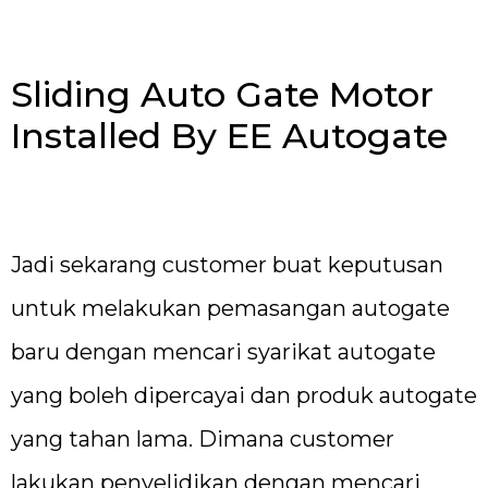
Sliding Auto Gate Motor
Installed By EE Autogate
Jadi sekarang customer buat keputusan
untuk melakukan pemasangan autogate
baru dengan mencari syarikat autogate
yang boleh dipercayai dan produk autogate
yang tahan lama. Dimana customer
lakukan penyelidikan dengan mencari