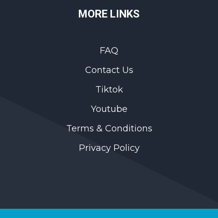
MORE LINKS
FAQ
Contact Us
Tiktok
Youtube
Terms & Conditions
Privacy Policy