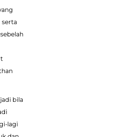
yang
 serta
 sebelah
t
than
adi bila
adi
i-lagi
suk dan