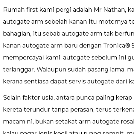
Rumah first kami pergi adalah Mr Nathan, 
autogate arm sebelah kanan itu motornya tel
bahagian, itu sebab autogate arm tak berfun
kanan autogate arm baru dengan Tronica® 9
mempercayai kami, autogate sebelum ini gu
terlanggar. Walaupun sudah pasang lama, m
kerana sentiasa dapat servis autogate dari k
Selain faktor usia, antara punca paling kerap
kereta terundur tanpa perasan, terus terken
macam ni, bukan setakat arm autogate rosak,
kalau pagar jenis kecil atau ruang sempit,