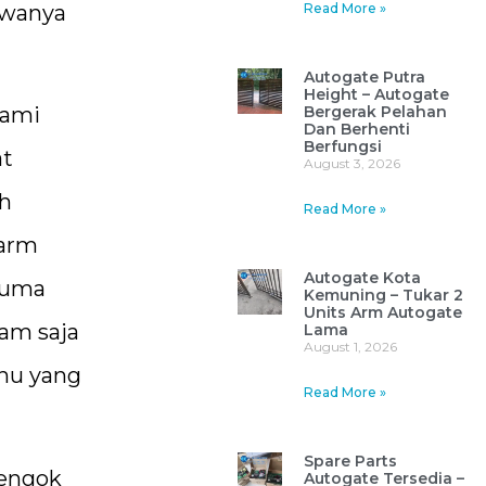
ewanya
Read More »
Autogate Putra
Height – Autogate
kami
Bergerak Pelahan
Dan Berhenti
Berfungsi
at
August 3, 2026
ah
Read More »
 arm
Autogate Kota
 cuma
Kemuning – Tukar 2
Units Arm Autogate
iam saja
Lama
August 1, 2026
ahu yang
Read More »
Spare Parts
tengok
Autogate Tersedia –