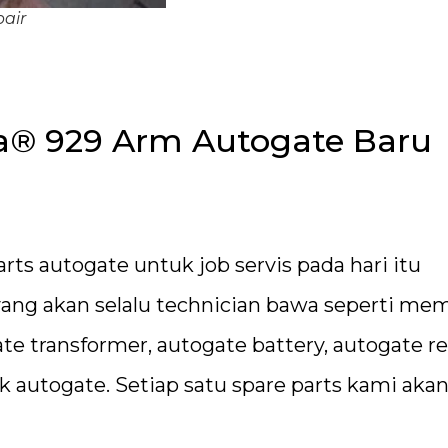
air
ca® 929 Arm Autogate Baru
ts autogate untuk job servis pada hari itu
yang akan selalu technician bawa seperti m
ate transformer, autogate battery, autogate 
ak autogate. Setiap satu spare parts kami aka