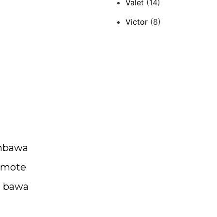
Valet
(14)
Victor
(8)
embawa
remote
n bawa