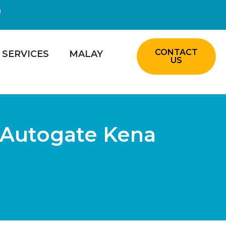
m
CONTACT
SERVICES
MALAY
US
 Autogate Kena