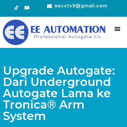
eecctv9@gmail.com
HOT 
CONTACT US
Upgrade Autogate:
Dari Underground
Autogate Lama ke
Tronica® Arm
System