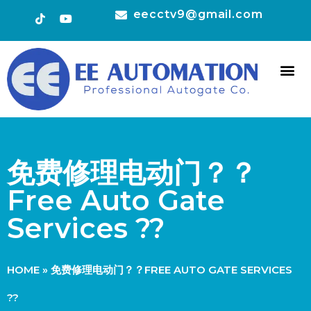
eecctv9@gmail.com
HOT 
CONTACT US
免费修理电动门？？
Free Auto Gate
Services ??
HOME
»
免费修理电动门？？FREE AUTO GATE SERVICES
??