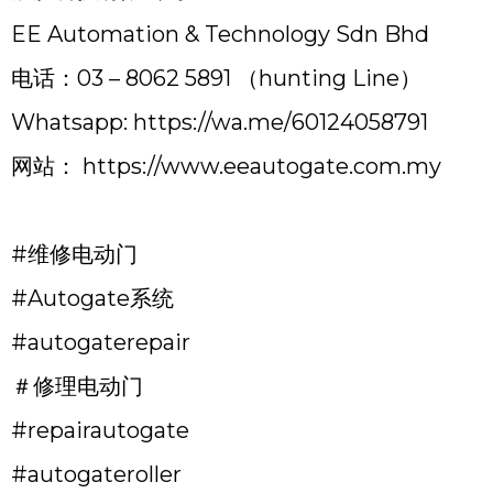
EE Automation & Technology Sdn Bhd
电话：03 – 8062 5891 （hunting Line）
Whatsapp:
https://wa.me/60124058791
网站：
https://www.eeautogate.com.my
#维修电动门
#Autogate系统
#autogaterepair
＃修理电动门
#repairautogate
#autogateroller