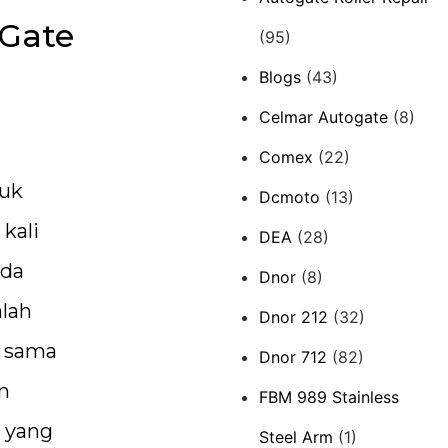
 Gate
(95)
Blogs
(43)
Celmar Autogate
(8)
Comex
(22)
tuk
Dcmoto
(13)
kali
DEA
(28)
Ada
Dnor
(8)
alah
Dnor 212
(32)
n sama
Dnor 712
(82)
n
FBM 989 Stainless
r yang
Steel Arm
(1)