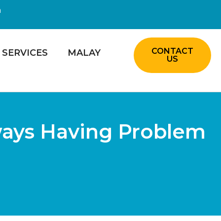
m
CONTACT
SERVICES
MALAY
US
ways Having Problem