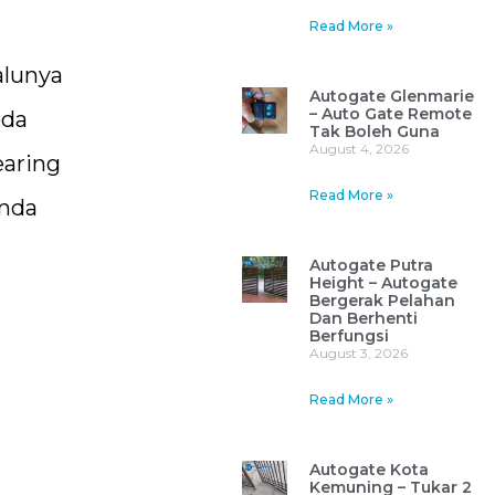
Read More »
alunya
Autogate Glenmarie
– Auto Gate Remote
oda
Tak Boleh Guna
August 4, 2026
earing
Read More »
anda
Autogate Putra
Height – Autogate
Bergerak Pelahan
Dan Berhenti
Berfungsi
August 3, 2026
Read More »
Autogate Kota
Kemuning – Tukar 2