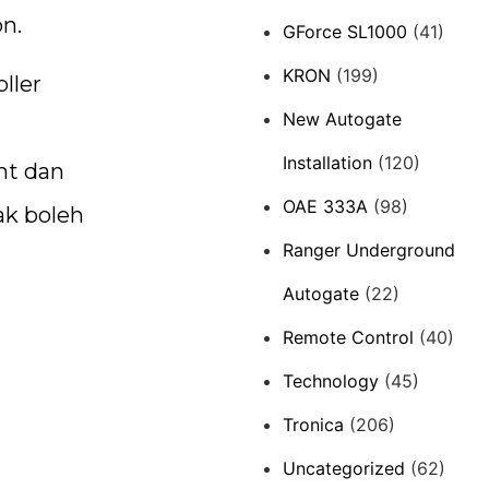
on.
GForce SL1000
(41)
KRON
(199)
ller
New Autogate
Installation
(120)
nt dan
OAE 333A
(98)
ak boleh
Ranger Underground
Autogate
(22)
Remote Control
(40)
Technology
(45)
Tronica
(206)
Uncategorized
(62)