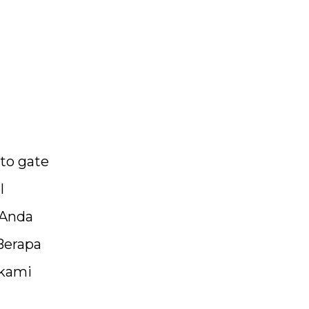
uto gate
l
 Anda
Berapa
 kami