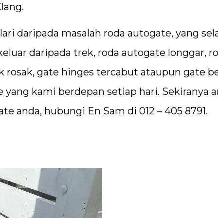
lang.
ari daripada masalah roda autogate, yang sel
luar daripada trek, roda autogate longgar, r
ek rosak, gate hinges tercabut ataupun gate b
te yang kami berdepan setiap hari. Sekiranya 
ate anda, hubungi En Sam di 012 – 405 8791.