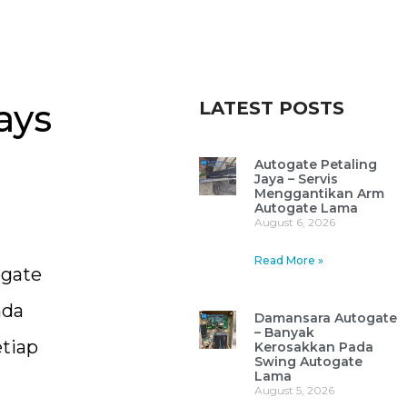
ays
LATEST POSTS
Autogate Petaling
Jaya – Servis
Menggantikan Arm
Autogate Lama
August 6, 2026
Read More »
ogate
ada
Damansara Autogate
– Banyak
etiap
Kerosakkan Pada
Swing Autogate
Lama
August 5, 2026