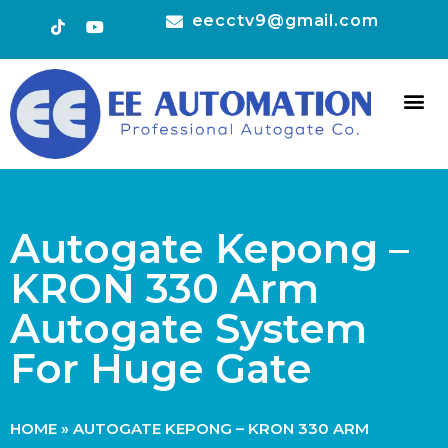
eecctv9@gmail.com
HOT 
CONTACT US
Autogate Kepong –
KRON 330 Arm
Autogate System
For Huge Gate
HOME
»
AUTOGATE KEPONG – KRON 330 ARM